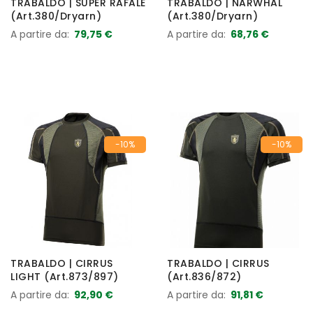
TRABALDO | SUPER RAFALE
TRABALDO | NARWHAL
(Art.380/Dryarn)
(Art.380/Dryarn)
A partire da
79,75 €
A partire da
68,76 €
-10%
-10%
TRABALDO | CIRRUS
TRABALDO | CIRRUS
LIGHT (Art.873/897)
(Art.836/872)
A partire da
92,90 €
A partire da
91,81 €