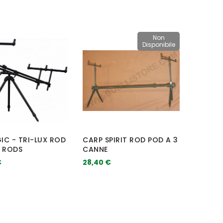
Non
Disponibile
IC - TRI-LUX ROD
CARP SPIRIT ROD POD A 3
3 RODS
CANNE
€
28,40 €