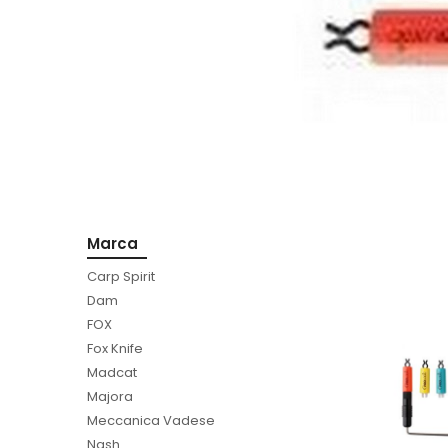
Marca
Carp Spirit
Dam
FOX
Fox Knife
Madcat
Majora
Meccanica Vadese
Nash