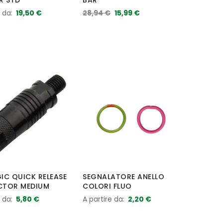
R STD
BAR
e da
19,50 €
28,94 €
15,99 €
IC QUICK RELEASE
SEGNALATORE ANELLO
CTOR MEDIUM
COLORI FLUO
e da
5,80 €
A partire da
2,20 €