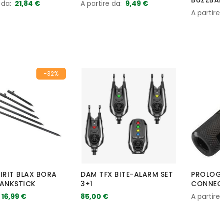
BUZZBA
 da
21,84 €
A partire da
9,49 €
A partir
-32%
IRIT BLAX BORA
DAM TFX BITE-ALARM SET
PROLOG
BANKSTICK
3+1
CONNE
16,99 €
85,00 €
A partir