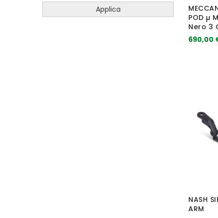
MECCAN
Applica
POD µ M
Nero 3
690,00 
NASH S
ARM