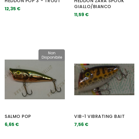
HEDDON POP 3"- TROUT
HEDDON ZARA SPOOK
GIALLO/BIANCO
12,35 €
11,59 €
Non
Disponibile
SALMO POP
VIB-1 VIBRATING BAIT
6,65 €
7,56 €