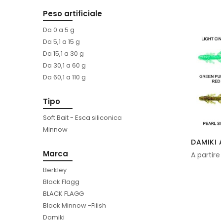
Peso artificiale
Da 0 a 5 g
Da 5,1 a 15 g
Da 15,1 a 30 g
Da 30,1 a 60 g
Da 60,1 a 110 g
Tipo
Soft Bait - Esca siliconica
Minnow
DAMIKI 
Marca
A partire
Berkley
Black Flagg
BLACK FLAGG
Black Minnow -Fiiish
Damiki