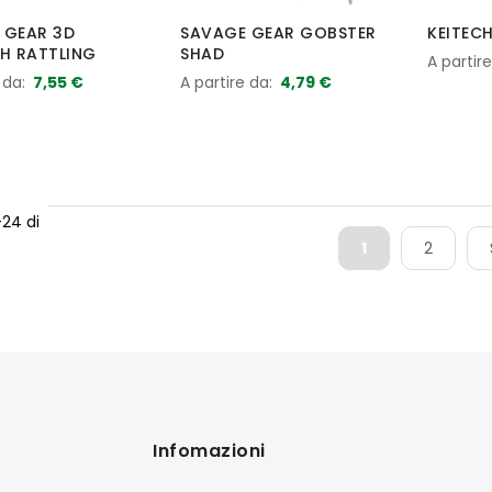
 GEAR 3D
SAVAGE GEAR GOBSTER
KEITEC
SH RATTLING
SHAD
A partir
 da
7,55 €
A partire da
4,79 €
-
24
di
1
2
Infomazioni