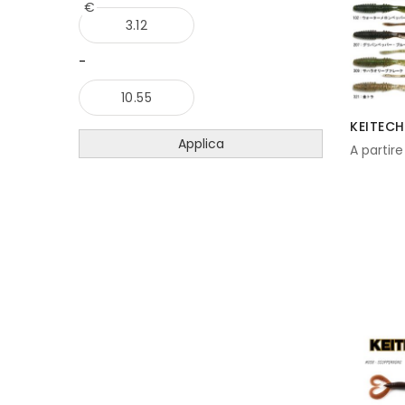
€
-
KEITEC
Applica
A partire