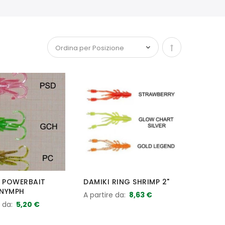
Imposta la dir
Y POWERBAIT
DAMIKI RING SHRIMP 2"
NYMPH
A partire da
8,63 €
e da
5,20 €