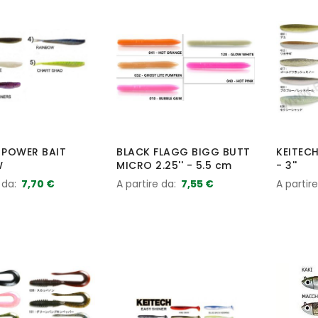
 POWER BAIT
BLACK FLAGG BIGG BUTT
KEITECH
W
MICRO 2.25'' - 5.5 cm
- 3''
 da
7,70 €
A partire da
7,55 €
A partir