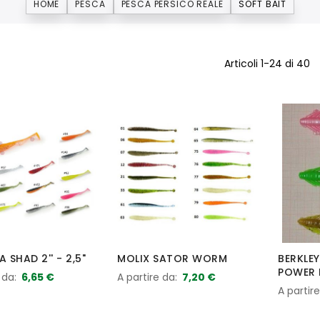
HOME
PESCA
PESCA PERSICO REALE
SOFT BAIT
Articoli
1
-
24
di
40
 SHAD 2'' - 2,5"
MOLIX SATOR WORM
BERKLE
POWER 
 da
6,65 €
A partire da
7,20 €
A partir