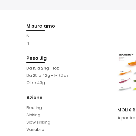
Misura amo
5
4
Peso Jig
Da 15 a 24g - 1oz
Da 25 a 42g - 1-1/2 oz
Oltre 43g
Azione
Floating
MOLIX RA
Sinking
A partire
Slow sinking
Variabile