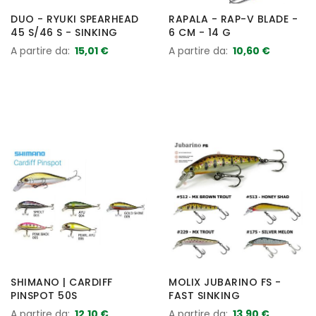
DUO - RYUKI SPEARHEAD
RAPALA - RAP-V BLADE -
45 S/46 S - SINKING
6 CM - 14 G
A partire da
15,01 €
A partire da
10,60 €
SHIMANO | CARDIFF
MOLIX JUBARINO FS -
PINSPOT 50S
FAST SINKING
A partire da
12,10 €
A partire da
13,90 €