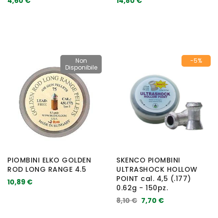
4,60 €
14,80 €
Non
-5%
Disponibile
PIOMBINI ELKO GOLDEN
SKENCO PIOMBINI
ROD LONG RANGE 4.5
ULTRASHOCK HOLLOW
POINT cal. 4,5 (.177)
10,89 €
0.62g - 150pz.
8,10 €
7,70 €