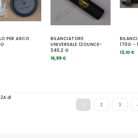
LO PER ARCO
BILANCIATORE
BILANC
CO
UNIVERSALE 12OUNCE-
170G -
340,2 G
13,10 €
15,99 €
-
24
di
1
2
3