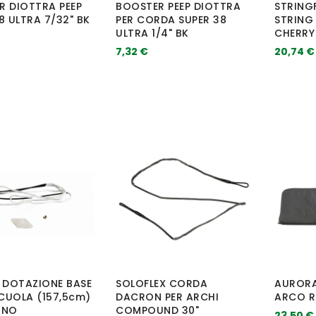
R DIOTTRA PEEP
BOOSTER PEEP DIOTTRA
STRING
8 ULTRA 7/32" BK
PER CORDA SUPER 38
STRING
ULTRA 1/4" BK
CHERRY 
7,32 €
20,74 €
 DOTAZIONE BASE
SOLOFLEX CORDA
AURORA
CUOLA (157,5cm)
DACRON PER ARCHI
ARCO R
INO
COMPOUND 30"
23,50 €