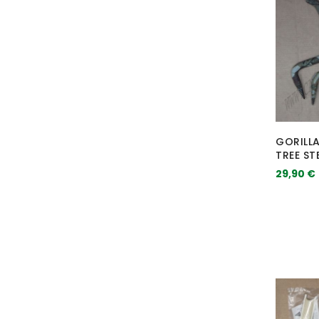
GORILL
TREE ST
29,90 €