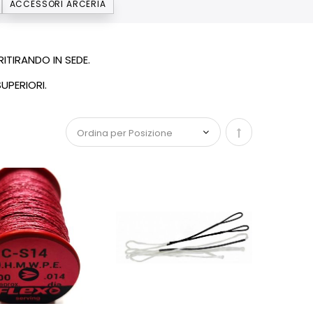
ACCESSORI ARCERIA
ITIRANDO IN SEDE.
UPERIORI.
Imposta la dir