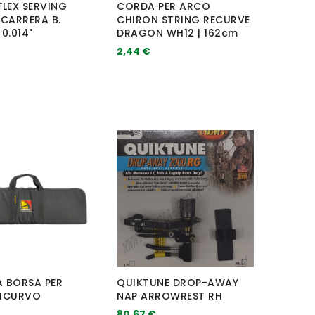
FLEX SERVING
CORDA PER ARCO
 CARRERA B.
CHIRON STRING RECURVE
0.014"
DRAGON WH12 | 162cm
2,44 €
 BORSA PER
QUIKTUNE DROP-AWAY
ICURVO
NAP ARROWREST RH
80,67 €