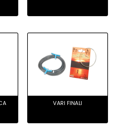
7 product(s)
SCA
VARI FINALI