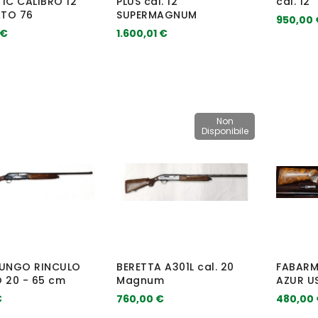
IC CALIBRO 12
PLUS cal. 12
cal. 12
TO 76
SUPERMAGNUM
950,00 
 €
1.600,01 €
Non
Disponibile
LUNGO RINCULO
BERETTA A301L cal. 20
FABARM 
 20 - 65 cm
Magnum
AZUR U
€
760,00 €
480,00