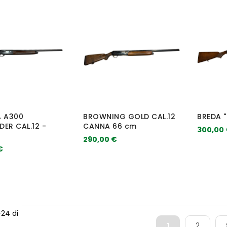
A A300
BROWNING GOLD CAL.12
BREDA "
ER CAL.12 -
CANNA 66 cm
300,00
290,00 €
€
-
24
di
1
2