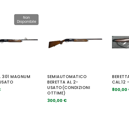
Non
Disponibile
A 301 MAGNUM
SEMIAUTOMATICO
BERETT
-USATO
BERETTA AL 2-
CAL.12 
USATO(CONDIZIONI
€
800,00
OTTIME)
300,00 €