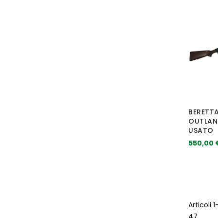
BERETT
OUTLAND
USATO
550,00 
Articoli
1
47