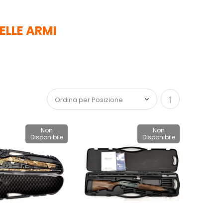
ELLE ARMI
Imposta la dir
Non
Non
Disponibile
Disponibile