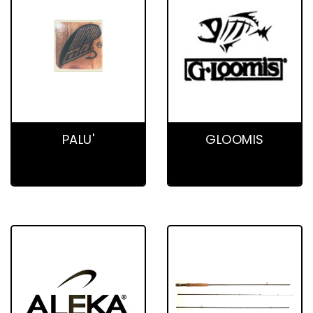
2 product(s)
0 product(s)
PALU'
GLOOMIS