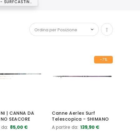
DA FONDO - SURFCASTING - BOLENTINO
Imposta la dir
-7%
NI | CANNA DA
Canne Aerlex Surf
INO SEACORE
Telescopica - SHIMANO
e da
85,00 €
A partire da
139,90 €