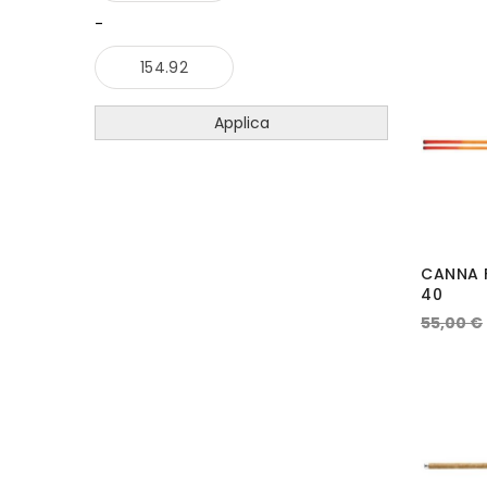
-
Applica
CANNA F
40
55,00 €