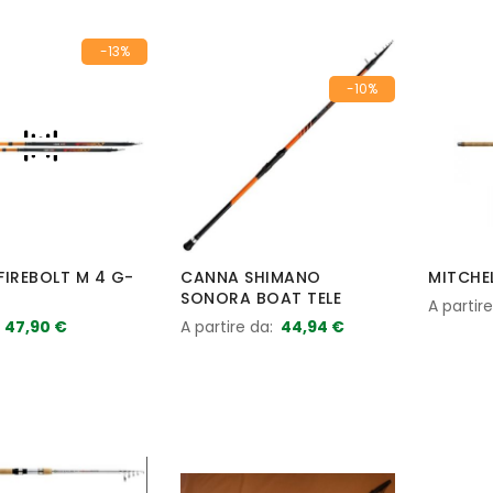
-13%
-10%
IREBOLT M 4 G-
CANNA SHIMANO
MITCHE
SONORA BOAT TELE
A partir
47,90 €
A partire da
44,94 €