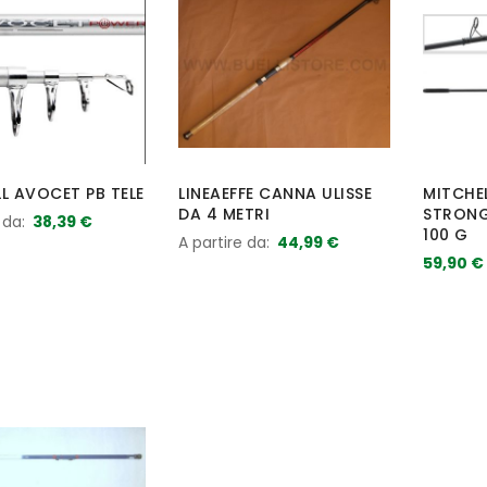
L AVOCET PB TELE
LINEAEFFE CANNA ULISSE
MITCHEL
DA 4 METRI
STRONG 
 da
38,39 €
100 G
A partire da
44,99 €
59,90 €