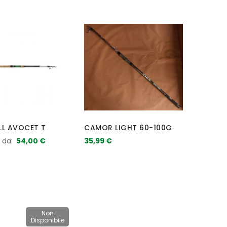
LL AVOCET T
CAMOR LIGHT 60-100G
e da
54,00 €
35,99 €
Non
Disponibile