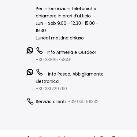
Per informazioni telefoniche
chiamare in orari d’ufficio
Lun - Sab 9.00 - 12.30 | 15.00 -
19.30
Lunedì mattina chiuso
Info Armeria e Outdoor
+39 3386575846
Info Pesca, Abbigliamento,
Elettronica
+39 3317297110
Servizio clienti:
+39 035 911332