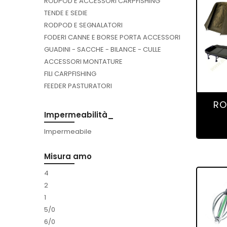
RODPOD E ACCESSORI CARPFISHING
TENDE E SEDIE
RODPOD E SEGNALATORI
FODERI CANNE E BORSE PORTA ACCESSORI
GUADINI - SACCHE - BILANCE - CULLE
ACCESSORI MONTATURE
FILI CARPFISHING
FEEDER PASTURATORI
ESCHE E ATTRATTIVI
RO
BOILIES
Impermeabilità_
PELLETS
Impermeabile
ESCHE E PASTURE
ACCESSORI ESCHE
Misura amo
ABBIGLIAMENTO CARPFISHING
GOMMONE E SALVAGENTE
4
2
1
5/0
6/0