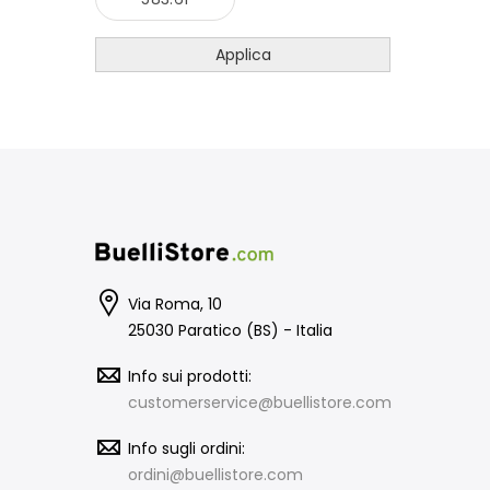
Sarfix
Savage Gear
Applica
Shakespeare
Shimano
Spomb
Starfish
StoneB
Stonfo
Trimax
Tubertini
Vincent
ZOTTA
Via Roma, 10
25030 Paratico (BS) - Italia
Info sui prodotti:
customerservice@buellistore.com
Info sugli ordini:
ordini@buellistore.com