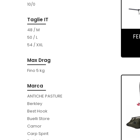
10/0
Taglie IT
48 / M
FE
50 / L
54 / XXL
Max Drag
Fino 5 kg
Marca
ANTICHE PASTURE
Berkley
Best Hook
Buelli Store
Camor
Carp Spirit