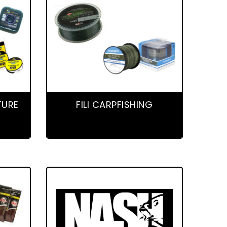
13 product(s)
TURE
FILI CARPFISHING