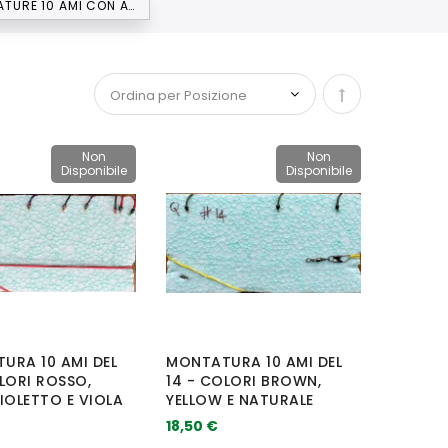
MONTATURE 10 AMI CON AMO N.14
Imposta la dir
Non
Non
Disponibile
Disponibile
URA 10 AMI DEL
MONTATURA 10 AMI DEL
LORI ROSSO,
14 - COLORI BROWN,
IOLETTO E VIOLA
YELLOW E NATURALE
18,50 €