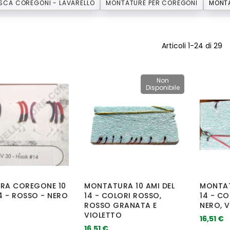
SCA COREGONI - LAVARELLO
MONTATURE PER COREGONI
Articoli
1
-
24
di
29
Non
Disponibile
ERA COREGONE 10
MONTATURA 10 AMI DEL
MONTAT
14 - ROSSO - NERO
14 - COLORI ROSSO,
14 - CO
ROSSO GRANATA E
NERO, V
VIOLETTO
16,51 €
16,51 €