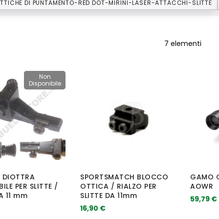
TTICHE DI PUNTAMENTO-RED DOT-MIRINI-LASER-ATTACCHI-SLITTE
7
elementi
Non
Disponibile
 DIOTTRA
SPORTSMATCH BLOCCO
GAMO O
ILE PER SLITTE /
OTTICA / RIALZO PER
AOWR
A 11 mm
SLITTE DA 11mm
59,79 €
€
16,90 €