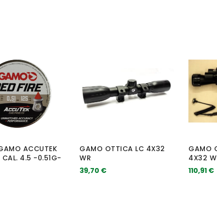
I GAMO ACCUTEK
GAMO OTTICA LC 4X32
GAMO O
 CAL. 4.5 -0.51G-
WR
4X32 W
39,70 €
110,91 €