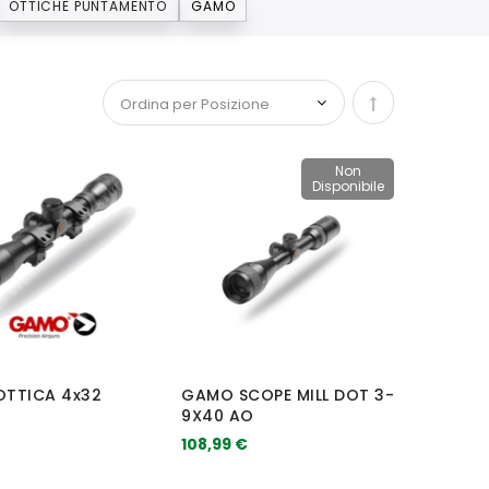
OTTICHE PUNTAMENTO
GAMO
Imposta la dir
Non
Disponibile
TTICA 4x32
GAMO SCOPE MILL DOT 3-
9X40 AO
108,99 €