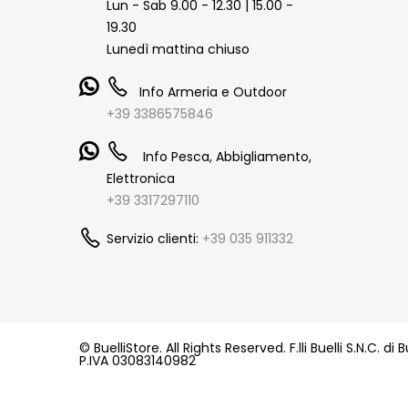
Lun - Sab 9.00 - 12.30 | 15.00 -
19.30
Lunedì mattina chiuso
Info Armeria e Outdoor
+39 3386575846
Info Pesca, Abbigliamento,
Elettronica
+39 3317297110
Servizio clienti:
+39 035 911332
© BuelliStore. All Rights Reserved. F.lli Buelli S.N.C. d
P.IVA 03083140982