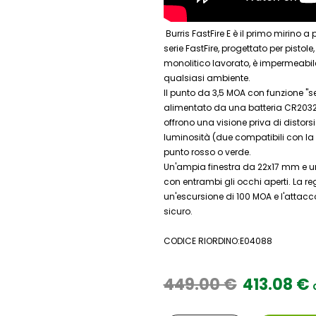
Burris FastFire E è il primo mirino
serie FastFire, progettato per pistol
monolitico lavorato, è impermeabile,
qualsiasi ambiente.
Il punto da 3,5 MOA con funzione "
alimentato da una batteria CR2032 
offrono una visione priva di distorsio
luminosità (due compatibili con la v
punto rosso o verde.
Un'ampia finestra da 22x17 mm e u
con entrambi gli occhi aperti. La r
un'escursione di 100 MOA e l'atta
sicuro.
CODICE RIORDINO:E04088
449.00 €
413.08 €