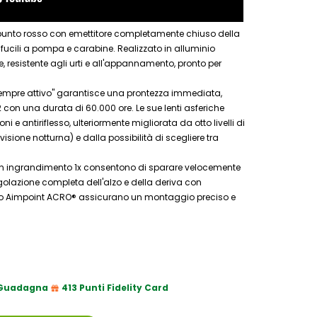
 a punto rosso con emettitore completamente chiuso della
e, fucili a pompa e carabine. Realizzato in alluminio
 resistente agli urti e all'appannamento, pronto per
sempre attivo" garantisce una prontezza immediata,
con una durata di 60.000 ore. Le sue lenti asferiche
ni e antiriflesso, ulteriormente migliorata da otto livelli di
isione notturna) e dalla possibilità di scegliere tra
n ingrandimento 1x consentono di sparare velocemente
egolazione completa dell'alzo e della deriva con
cco Aimpoint ACRO® assicurano un montaggio preciso e
Guadagna
413 Punti Fidelity Card