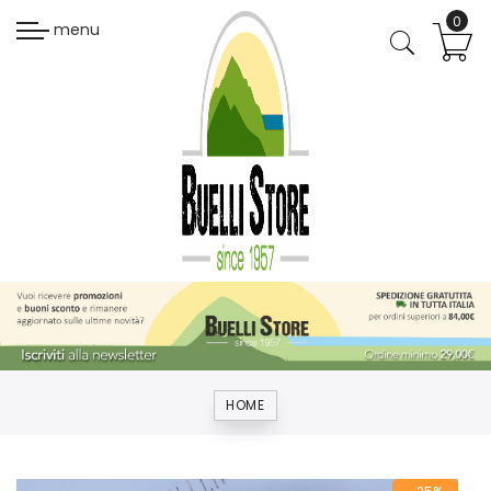
menu
HOME