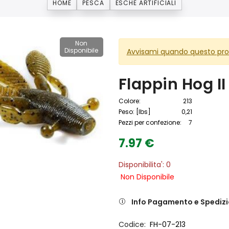
HOME
PESCA
ESCHE ARTIFICIALI
Non
Disponibile
Avvisami quando questo prod
Flappin Hog II
Colore:
213
Peso: [lbs]
0,21
Pezzi per confezione:
7
7.97 €
Disponibilita': 0
Non Disponibile
Info Pagamento e Spediz
Codice
FH-07-213