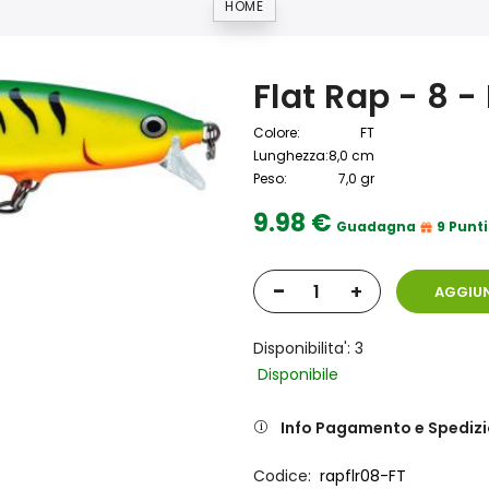
HOME
Flat Rap - 8 -
Colore:
FT
Lunghezza:
8,0 cm
Peso:
7,0 gr
9.98 €
Guadagna
9 Punti
-
+
AGGIUN
Disponibilita': 3
Disponibile
Info Pagamento e Spediz
Codice
rapflr08-FT