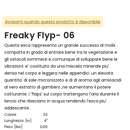
Avvisami quando questo prodotto è disponibile
Freaky Flyp- 06
Questa esca rappresenta un grande successo di molix .
compatta in grado di entrare bene tra la vegetazione e
gli ostacoli sommersi e comunque di sviluppare bene le
vibrazioni. e' costituita da una miscela minerale piu'
densa nel corpo e leggera nelle appendici .un elevata
quantita' di sale micronizzato e di di aroma agli amioacidi
al vero estratto di gambero ,ne aumentano il potere
catturante .i 'flaps' sul corpo trattengono l'aria durante il
lancio che rilasciano in acqua rendendo l'esca piu'
addescante .
Colore:
02
Lunghezza: [in]
4"
Peso: [lbs]
0,00