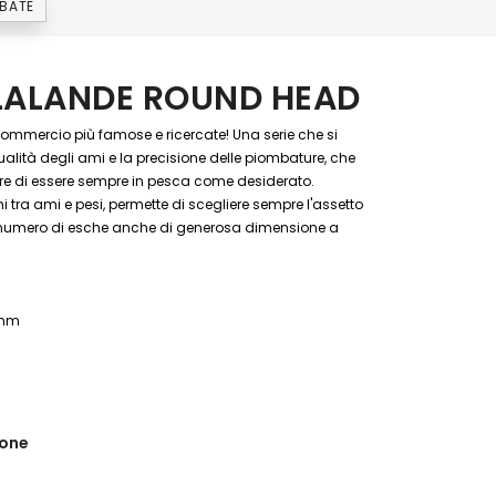
MBATE
ELALANDE ROUND HEAD
commercio più famose e ricercate! Una serie che si
ualità degli ami e la precisione delle piombature, che
atore di essere sempre in pesca come desiderato.
a ami e pesi, permette di scegliere sempre l'assetto
n numero di esche anche di generosa dimensione a
 mm
ione