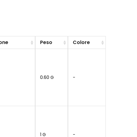
ione
Peso
Colore
0.60 G
-
1 G
-