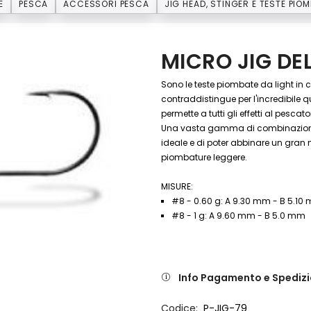
E
PESCA
ACCESSORI PESCA
JIG HEAD, STINGER E TESTE PIO
MICRO JIG D
Sono le teste piombate da light in 
contraddistingue per l'incredibile q
permette a tutti gli effetti al pesc
Una vasta gamma di combinazioni tr
ideale e di poter abbinare un gra
piombature leggere.
MISURE:
#8 - 0.60 g: A 9.30 mm - B 5.10
#8 - 1 g: A 9.60 mm - B 5.0 mm
Info Pagamento e Spediz
Codice
P-JIG-79