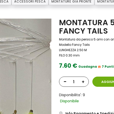
PESCA
ACCESSORI PESCA
MONTATURE GIA PRONTE
MONTATUR
MONTATURA 5 
FANCY TAILS
Montatura da persico 5 ami con am
Modello Fancy Tails
LUNGHEZZA 2.50 M
FILO 0.30 mm
7.60 €
Guadagna
7 Punti
-
+
AGGIUN
Disponibilita': 9
Disponibile
Info Pagamento e Spediz