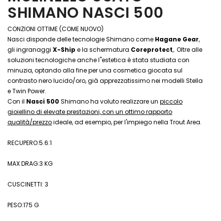
SHIMANO NASCI 500
CONZIONI OTTIME (COME NUOVO)
Nasci disponde delle tecnologie Shimano come
Hagane Gear
,
gli ingranaggi
X-Ship
e la schermatura
Coreprotect
,. Oltre alle
soluzioni tecnologiche anche l''estetica è stata studiata con
minuzia, optando alla fine per una cosmetica giocata sul
contrasto nero lucido/oro, già apprezzatissimo nei modelli Stella
e Twin Power.
Con il
Nasci 500
Shimano ha voluto realizzare un
piccolo
gioiellino di elevate prestazioni, con un ottimo rapporto
qualità/prezzo
ideale, ad esempio, per l'impiego nella Trout Area.
RECUPERO:5.6:1
MAX DRAG:3 KG
CUSCINETTI: 3
PESO:175 G