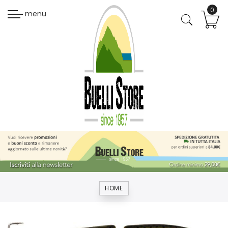
menu
HOME