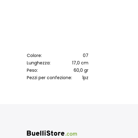
Colore:
07
Lunghezza:
17,0 cm
Peso:
60,0 gr
Pezzi per confezione:
1pz