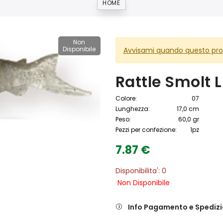
HOME
Non
Disponibile
Avvisami quando questo prod
Rattle Smolt L
Colore:
07
Lunghezza:
17,0 cm
Peso:
60,0 gr
Pezzi per confezione:
1pz
7.87 €
Disponibilita': 0
Non Disponibile
Info Pagamento e Spediz