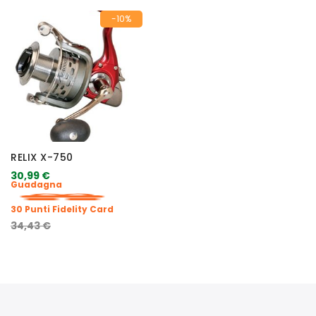
-10%
RELIX X-750
30,99 €
Guadagna
30 Punti Fidelity Card
34,43 €