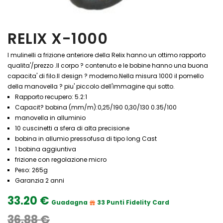
RELIX X-1000
I mulinelli a frizione anteriore della Relix hanno un ottimo rapporto
qualita'/prezzo .Il corpo ? contenuto e le bobine hanno una buona
capacita' di filo.Il design ? moderno.Nella misura 1000 il pomello
della manovella ? piu' piccolo dell'immagine qui sotto.
Rapporto recupero: 5.2:1
Capacit? bobina (mm/m):0,25/190 0,30/130 0.35/100
manovella in alluminio
10 cuscinetti a sfera di alta precisione
bobina in allumio pressofusa di tipo long Cast
1 bobina aggiuntiva
frizione con regolazione micro
Peso: 265g
Garanzia 2 anni
33.20 €
Guadagna
33 Punti Fidelity Card
36.88 €