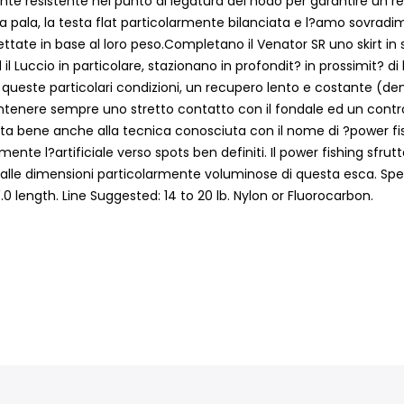
e resistente nel punto di legatura del nodo per garantire un rec
lla pala, la testa flat particolarmente bilanciata e l?amo sovradim
tate in base al loro peso.Completano il Venator SR uno skirt in 
 il Luccio in particolare, stazionano in profondit? in prossimit? d
 queste particolari condizioni, un recupero lento e costante (den
nere sempre uno stretto contatto con il fondale ed un controllo o
resta bene anche alla tecnica conosciuta con il nome di ?power fis
e l?artificiale verso spots ben definiti. Il power fishing sfrutta
alle dimensioni particolarmente voluminose di questa esca. Speci
 length. Line Suggested: 14 to 20 lb. Nylon or Fluorocarbon.