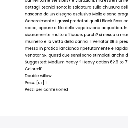
aumentarne sensibilit? e vibrazioni, ma estremament
dettagli tecnici sono: la saldatura sulla chiusura de
nascono da un disegno esclusivo Molix e sono proget
Generalmente i grossi predatori quali i Black Bass ed
rocce, oppure a filo della vegetazione acquatica. In
sicuramente molto efficace, purch? si riesca a mante
mulinello e la vetta della canna. Il Venator SR si p
messa in pratica lanciando ripetutamente e rapidament
Venator SR, questi due sensi sono stimolati anche d
Suggested: Medium heavy ? Heavy action 6?.6 to 7'.0
Colore:10
Double willow
Peso: [oz] 1
Pezzi per confezione:1