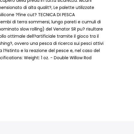
upero della preda in tutta sicurezza. Alcuni
ensionato di alta qualit?, Le palette utilizzate
silicone ?fine cut? TECNICA DI PESCA
i lembi di terra sommersi, lungo pareti e cumuli di
ominato slow rolling) del Venator SR pu? risultare
ttimale dell?artificiale tramite il gioco tra il
hing?, ovvero una pesca di ricerca sui pesci attivi
 l?istinto e la reazione del pesce e, nel caso del
fications: Weight: 1 oz. - Double Willow Rod