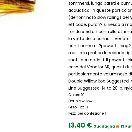
sommersi, lungo pareti e cumul
acquatica. In queste particolar
(denominato slow rolling) del 
efficace, purch? si riesca a m
fondale ed un controllo ottimale 
la vetta della canna. Il Venato
con il nome di ?power fishing?,
messa in pratica lanciando rip
spots ben definiti. Il power fish
caso del Venator SR, questi du
particolarmente voluminose di q
Double Willow Rod Suggested: 
Line Suggested: 14 to 20 lb. Nyl
Colore:10
Double willow
Peso: [oz] 1
Pezzi per confezione:1
13.40 €
Guadagna
13 Pun