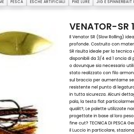
ME
PESCA
ESCHE ARTIFICIALI
PIKE LURE
JIG E SPINNERBAIT 
VENATOR-SR 
Il Venator SR (Slow Rolling) ide
profonde. Costruito con materie
SR risulta ideale per la tecnic
disponibili da 3/4 ed 1 oncia di
o dovunque sia necessario util
stato realizzato con filo armoni
sul braccio per aumentarne se
resistente nel punto di legatu
in tutta sicurezza. Alcuni dettag
pala, la testa flat particolarm
qualit?, Le palette utilizzate 
progettate in base al loro peso
fine cut? TECNICA DI PESCA Gene
il Luccio in particolare, stazion