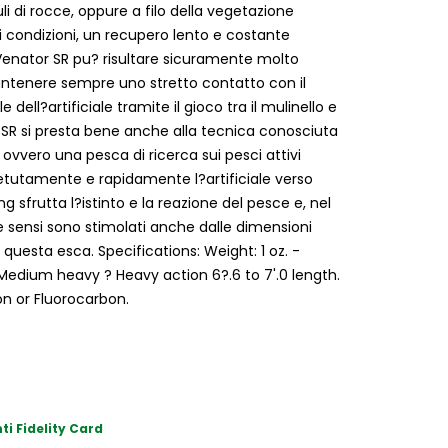
i di rocce, oppure a filo della vegetazione
i condizioni, un recupero lento e costante
Venator SR pu? risultare sicuramente molto
antenere sempre uno stretto contatto con il
dell?artificiale tramite il gioco tra il mulinello e
r SR si presta bene anche alla tecnica conosciuta
 ovvero una pesca di ricerca sui pesci attivi
etutamente e rapidamente l?artificiale verso
ing sfrutta l?istinto e la reazione del pesce e, nel
e sensi sono stimolati anche dalle dimensioni
uesta esca. Specifications: Weight: 1 oz. -
Medium heavy ? Heavy action 6?.6 to 7'.0 length.
on or Fluorocarbon.
ti Fidelity Card