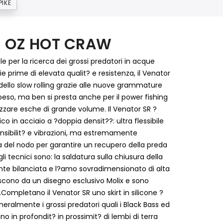
PIKE
1 OZ HOT CRAW
ale per la ricerca dei grossi predatori in acque
 prime di elevata qualit? e resistenza, il Venator
a dello slow rolling grazie alle nuove grammature
 peso, ma ben si presta anche per il power fishing
izzare esche di grande volume. Il Venator SR ?
co in acciaio a ?doppia densit??: ultra flessibile
nsibilit? e vibrazioni, ma estremamente
ra del nodo per garantire un recupero della preda
li tecnici sono: la saldatura sulla chiusura della
ente bilanciata e l?amo sovradimensionato di alta
nascono da un disegno esclusivo Molix e sono
.Completano il Venator SR uno skirt in silicone ?
ralmente i grossi predatori quali i Black Bass ed
ano in profondit? in prossimit? di lembi di terra