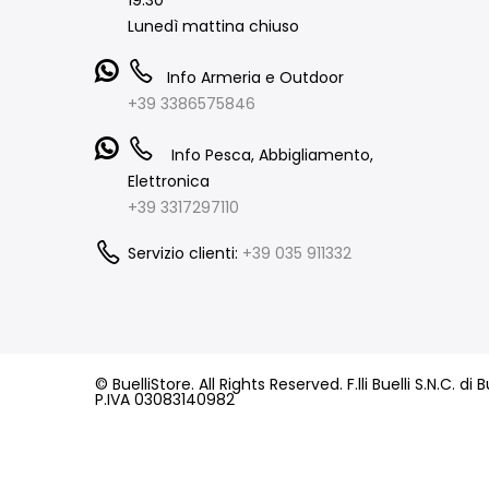
Lunedì mattina chiuso
Info Armeria e Outdoor
+39 3386575846
Info Pesca, Abbigliamento,
Elettronica
+39 3317297110
Servizio clienti:
+39 035 911332
© BuelliStore. All Rights Reserved. F.lli Buelli S.N.C. d
P.IVA 03083140982